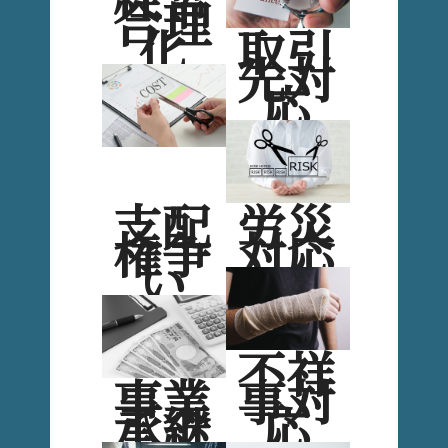
合理
化
取引
先対
応
支配
労災
権争
対応
い
不祥
事業
事対
承継
応