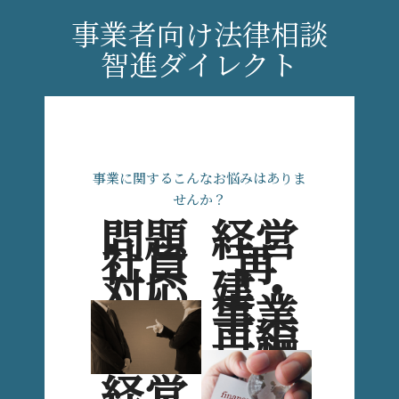
事業者向け法律相談
智進ダイレクト
事業に関するこんなお悩みはありま
せんか？
問題
経営
社員
再
対応
建・
事業
再編
経営